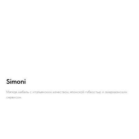
Simoni
Мягкая мебель с итальянским качеством, японской гибкостью и американским
сервисом