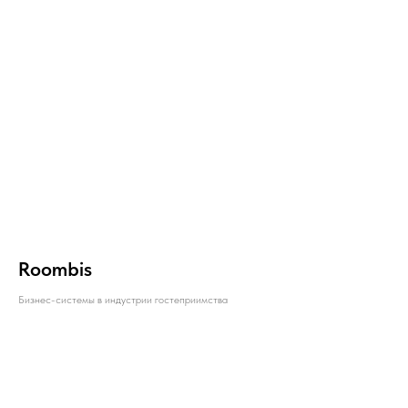
Roombis
Бизнес-системы в индустрии гостеприимства