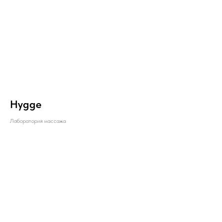
Hygge
Лаборатория массажа