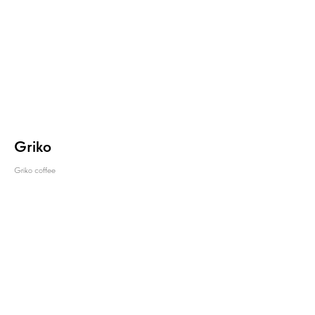
Griko
Griko coffee